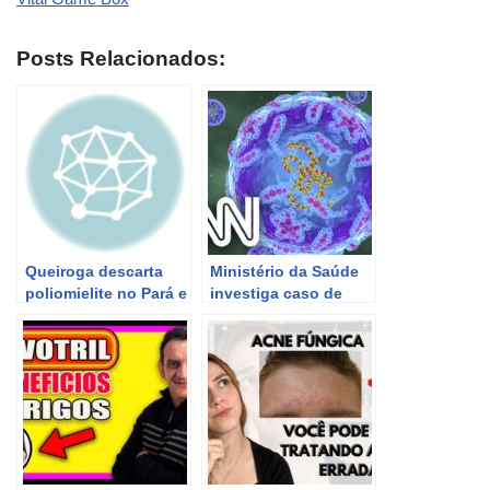
Posts Relacionados:
Queiroga descarta
Ministério da Saúde
poliomielite no Pará e
investiga caso de
faz apelo por adesão
paralisia no Pará |
à vacinação | CNN
CNN 360°
360°