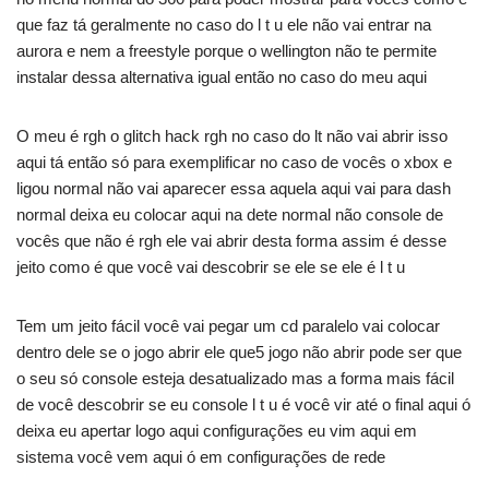
que faz tá geralmente no caso do l t u ele não vai entrar na
aurora e nem a freestyle porque o wellington não te permite
instalar dessa alternativa igual então no caso do meu aqui
O meu é rgh o glitch hack rgh no caso do lt não vai abrir isso
aqui tá então só para exemplificar no caso de vocês o xbox e
ligou normal não vai aparecer essa aquela aqui vai para dash
normal deixa eu colocar aqui na dete normal não console de
vocês que não é rgh ele vai abrir desta forma assim é desse
jeito como é que você vai descobrir se ele se ele é l t u
Tem um jeito fácil você vai pegar um cd paralelo vai colocar
dentro dele se o jogo abrir ele que5 jogo não abrir pode ser que
o seu só console esteja desatualizado mas a forma mais fácil
de você descobrir se eu console l t u é você vir até o final aqui ó
deixa eu apertar logo aqui configurações eu vim aqui em
sistema você vem aqui ó em configurações de rede