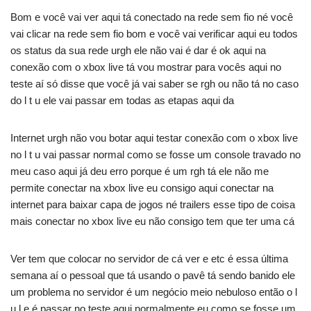
Bom e você vai ver aqui tá conectado na rede sem fio né você
vai clicar na rede sem fio bom e você vai verificar aqui eu todos
os status da sua rede urgh ele não vai é dar é ok aqui na
conexão com o xbox live tá vou mostrar para vocês aqui no
teste aí só disse que você já vai saber se rgh ou não tá no caso
do l t u ele vai passar em todas as etapas aqui da
Internet urgh não vou botar aqui testar conexão com o xbox live
no l t u vai passar normal como se fosse um console travado no
meu caso aqui já deu erro porque é um rgh tá ele não me
permite conectar na xbox live eu consigo aqui conectar na
internet para baixar capa de jogos né trailers esse tipo de coisa
mais conectar no xbox live eu não consigo tem que ter uma cá
Ver tem que colocar no servidor de cá ver e etc é essa última
semana aí o pessoal que tá usando o pavê tá sendo banido ele
um problema no servidor é um negócio meio nebuloso então o l
u l e é passar no teste aqui normalmente eu como se fosse um