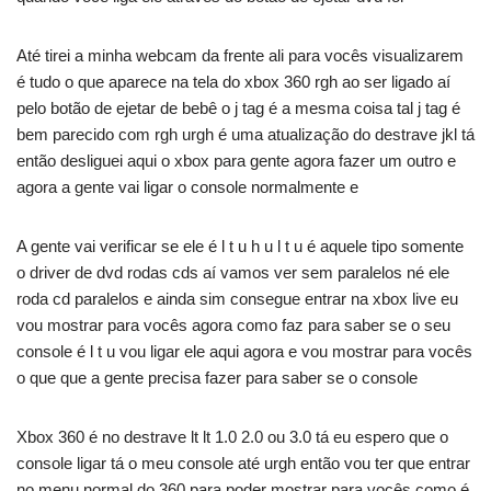
Até tirei a minha webcam da frente ali para vocês visualizarem
é tudo o que aparece na tela do xbox 360 rgh ao ser ligado aí
pelo botão de ejetar de bebê o j tag é a mesma coisa tal j tag é
bem parecido com rgh urgh é uma atualização do destrave jkl tá
então desliguei aqui o xbox para gente agora fazer um outro e
agora a gente vai ligar o console normalmente e
A gente vai verificar se ele é l t u h u l t u é aquele tipo somente
o driver de dvd rodas cds aí vamos ver sem paralelos né ele
roda cd paralelos e ainda sim consegue entrar na xbox live eu
vou mostrar para vocês agora como faz para saber se o seu
console é l t u vou ligar ele aqui agora e vou mostrar para vocês
o que que a gente precisa fazer para saber se o console
Xbox 360 é no destrave lt lt 1.0 2.0 ou 3.0 tá eu espero que o
console ligar tá o meu console até urgh então vou ter que entrar
no menu normal do 360 para poder mostrar para vocês como é