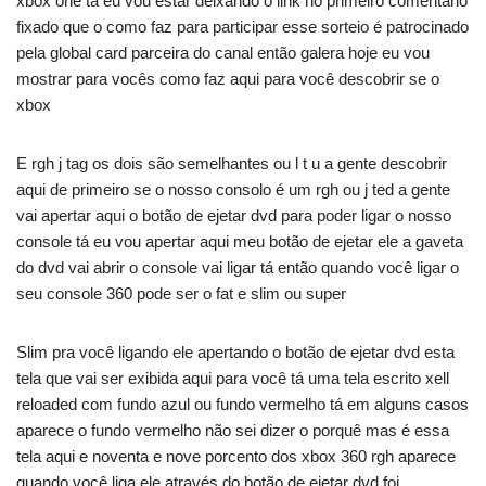
xbox one tá eu vou estar deixando o link no primeiro comentário
fixado que o como faz para participar esse sorteio é patrocinado
pela global card parceira do canal então galera hoje eu vou
mostrar para vocês como faz aqui para você descobrir se o
xbox
E rgh j tag os dois são semelhantes ou l t u a gente descobrir
aqui de primeiro se o nosso consolo é um rgh ou j ted a gente
vai apertar aqui o botão de ejetar dvd para poder ligar o nosso
console tá eu vou apertar aqui meu botão de ejetar ele a gaveta
do dvd vai abrir o console vai ligar tá então quando você ligar o
seu console 360 pode ser o fat e slim ou super
Slim pra você ligando ele apertando o botão de ejetar dvd esta
tela que vai ser exibida aqui para você tá uma tela escrito xell
reloaded com fundo azul ou fundo vermelho tá em alguns casos
aparece o fundo vermelho não sei dizer o porquê mas é essa
tela aqui e noventa e nove porcento dos xbox 360 rgh aparece
quando você liga ele através do botão de ejetar dvd foi