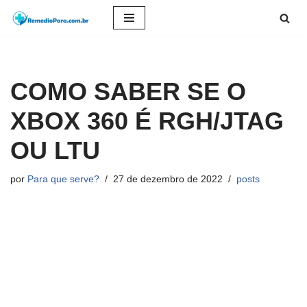
Pular
para
o
COMO SABER SE O
conteúdo
XBOX 360 É RGH/JTAG
OU LTU
por
Para que serve?
27 de dezembro de 2022
posts