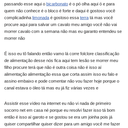
passando esse aqui o
bicarbonato
é o pó olha aqui ó e para
quem não conhece é o bloco é forte e daqui é gostoso você
complicadinha
limonada
é gostoso essa
terra
tá mas você
procure aqui para salvar um cavalo meu amigo você não vai
morrer cavalo com a semana não mas eu garanto entendeu se
morrer não
É isso eu tô falando então vamo lá corre folclore classificação
de alimentação desse nós fica aqui tem lesão se morrer meu
filho procure terá que não é outra coisa não é isso aí
alimentação alimentação essa que corta assim isso eu falo e
assino embaixo e pode comentar não vou fazer hoje porque o
canal estava o óleo tá mas eu já fiz várias vezes e
Assistir esse vídeo na internet eu não vi nada de primeiro
socorro net em casa né porque eu resolvi fazer isso tá bom
então é isso aí garoto e se gostou se era um joinha pois já
quiser compartilhar quiser dizer para um amigo você me fazer