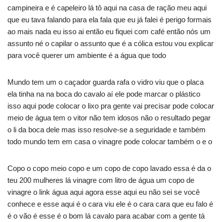
campineira e é capeleiro lá tô aqui na casa de ração meu aqui
que eu tava falando para ela fala que eu já falei é perigo formais
ao mais nada eu isso ai então eu fiquei com café então nós um
assunto né o capilar o assunto que é a cólica estou vou explicar
para você querer um ambiente é a água que todo
Mundo tem um o caçador guarda rafa o vidro viu que o placa
ela tinha na na boca do cavalo aí ele pode marcar o plástico
isso aqui pode colocar o lixo pra gente vai precisar pode colocar
meio de água tem o vitor não tem idosos não o resultado pegar
o li da boca dele mas isso resolve-se a seguridade e também
todo mundo tem em casa o vinagre pode colocar também o e o
Copo o copo meio copo e um copo de copo lavado essa é da o
teu 200 mulheres lá vinagre com litro de água um copo de
vinagre o link água aqui agora esse aqui eu não sei se você
conhece e esse aqui é o cara viu ele é o cara cara que eu falo é
é o vão é esse é o bom lá cavalo para acabar com a gente tá