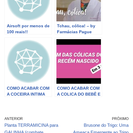
Airsoft por menos de
Tchau, cólica! – by
100 reais!!
Farmácias Pague
Menos
COMO ACABAR COM
COMO ACABAR COM
A COCEIRA INTIMA
A COLICA DO BEBÊ E
EM UM DIA! REMÉDIO
RECÉM NASCIDO
DE 4 REAIS!
ANTERIOR
PRÓXIMO
Planta TERRAMICINA para
Brusone do Trigo: Uma
GALINHA (combate
Ameaça Emergente ao Trigo