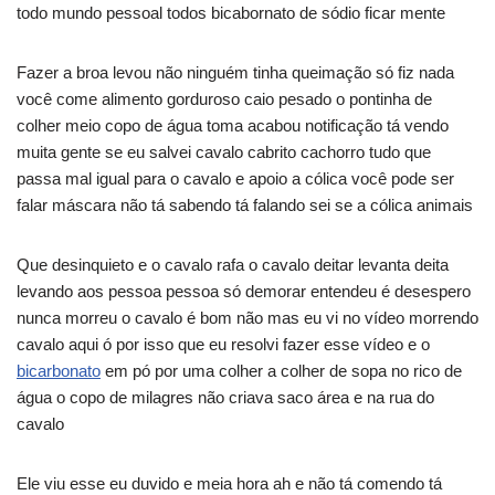
todo mundo pessoal todos bicabornato de sódio ficar mente
Fazer a broa levou não ninguém tinha queimação só fiz nada
você come alimento gorduroso caio pesado o pontinha de
colher meio copo de água toma acabou notificação tá vendo
muita gente se eu salvei cavalo cabrito cachorro tudo que
passa mal igual para o cavalo e apoio a cólica você pode ser
falar máscara não tá sabendo tá falando sei se a cólica animais
Que desinquieto e o cavalo rafa o cavalo deitar levanta deita
levando aos pessoa pessoa só demorar entendeu é desespero
nunca morreu o cavalo é bom não mas eu vi no vídeo morrendo
cavalo aqui ó por isso que eu resolvi fazer esse vídeo e o
bicarbonato
em pó por uma colher a colher de sopa no rico de
água o copo de milagres não criava saco área e na rua do
cavalo
Ele viu esse eu duvido e meia hora ah e não tá comendo tá