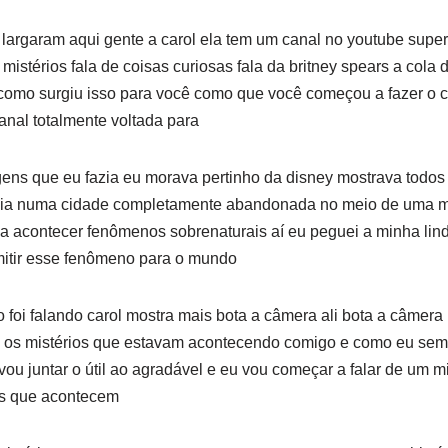
largaram aqui gente a carol ela tem um canal no youtube super
e mistérios fala de coisas curiosas fala da britney spears a cola
como surgiu isso para você como que você começou a fazer o ca
anal totalmente voltada para
gens que eu fazia eu morava pertinho da disney mostrava todo
itália numa cidade completamente abandonada no meio de uma m
acontecer fenômenos sobrenaturais aí eu peguei a minha lind
mitir esse fenômeno para o mundo
 foi falando carol mostra mais bota a câmera ali bota a câmera 
 os mistérios que estavam acontecendo comigo e como eu sem
vou juntar o útil ao agradável e eu vou começar a falar de um mi
os que acontecem