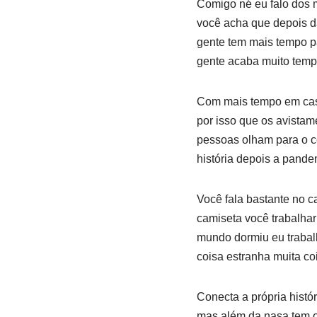
Comigo né eu falo dos 
você acha que depois d
gente tem mais tempo p
gente acaba muito tempo
Com mais tempo em casa
por isso que os avista
pessoas olham para o c
história depois a pande
Você fala bastante no c
camiseta você trabalhari
mundo dormiu eu trabalha
coisa estranha muita co
Conecta a própria histó
mas além da nasa tem o