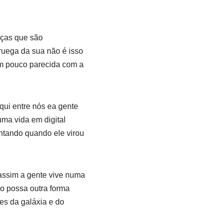
aças que são
ruega da sua não é isso
m pouco parecida com a
qui entre nós ea gente
ma vida em digital
antando quando ele virou
assim a gente vive numa
o possa outra forma
des da galáxia e do