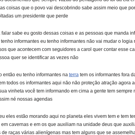
das coisas que o povo vai descobrindo sabe assim meio que p
ltadas um presidente que perde
falar sabe eu gosto dessas coisas e as pessoas que manda in
 tenho informantes eu tenho informantes não vai mudar o logia 
asos que acontecem com seguidores a carol quer contar esse c
soa quer se identificar as vezes não
 então eu tenho informantes na
terra
tem os informantes fora d
tem todos os informantes aqui não não proteção atração agora
sua vinheta você tem informando em cima a gente tem sempre 
assim né nossas agendas
eu eles estão morando aqui no planeta eles vivem tem e tem t
 em cavernas e em os que auxiliam na unidade deus que auxil
os de raças várias alienígenas mas tem alguns que se assemel