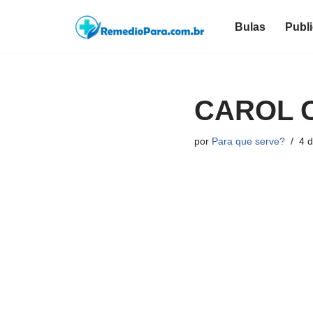
Bulas
Publ
Pular
para
o
conteúdo
CAROL 
por
Para que serve?
4 d