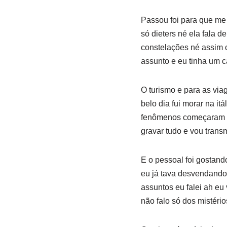
Passou foi para que me 
só dieters né ela fala d
constelações né assim 
assunto e eu tinha um c
O turismo e para as via
belo dia fui morar na 
fenômenos começaram a 
gravar tudo e vou trans
E o pessoal foi gostando
eu já tava desvendando
assuntos eu falei ah eu 
não falo só dos mistéri