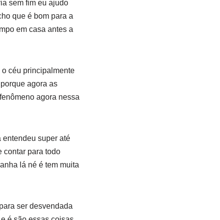
ia sem fim eu ajudo
cho que é bom para a
empo em casa antes a
 o céu principalmente
 porque agora as
m fenômeno agora nessa
a entendeu super até
e contar para todo
ranha lá né é tem muita
a para ser desvendada
e é são essas coisas