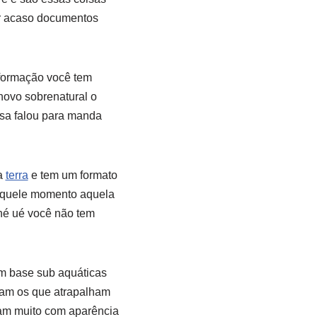
or acaso documentos
formação você tem
novo sobrenatural o
asa falou para manda
a
terra
e tem um formato
 aquele momento aquela
né ué você não tem
em base sub aquáticas
iam os que atrapalham
ham muito com aparência