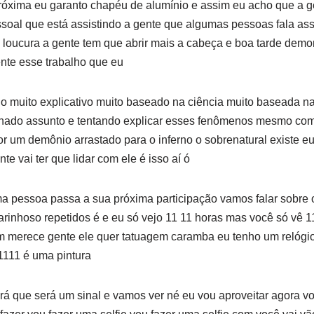
róxima eu garanto chapéu de alumínio e assim eu acho que a ge
soal que está assistindo a gente que algumas pessoas fala as
 loucura a gente tem que abrir mais a cabeça e boa tarde demo
nte esse trabalho que eu
o muito explicativo muito baseado na ciência muito baseada naq
nado assunto e tentando explicar esses fenômenos mesmo com
r um demônio arrastado para o inferno o sobrenatural existe e
te vai ter que lidar com ele é isso aí ó
ma pessoa passa a sua próxima participação vamos falar sobre
arinhoso repetidos é e eu só vejo 11 11 horas mas você só vê 11
ém merece gente ele quer tatuagem caramba eu tenho um relógi
1111 é uma pintura
á que será um sinal e vamos ver né eu vou aproveitar agora vo