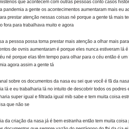
mistérios que acontecem com outras pessoas conto casos histór
a pandemia a gente os acontecimentos aumentaram mais eu a
ara prestar atenção nessas coisas né porque a gente tá mais t
 fora para trabalhava muito e agora
 a pessoa possa toma prestar mais atenção a olhar mais para
mentos de ovnis aumentaram é porque eles nunca estiveram lá é
éu né porque elas têm tempo para olhar para o céu então é u
mia agora assim a gente tá
anal sobre os documentos da nasa eu sei que você é fã da nas
a lá e eu trabalharia lá no intuito de descobrir todos os podres 
ria super igual e filtrada igual mib sabe e tem muita coisa est
isa que não se
ria da criação da nasa já é bem estranha então tem muita cois
s documentos que sempre vazão do pentágono do fbi da cia ei 