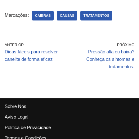
Marcações:
CAIBRAS
CAUSAS
TRATAMENTOS
ANTERIOR
PRÓXIMO
Dicas fáceis para resolver
Pressão alta ou baixa?
canelite de forma eficaz
Conheça os sintomas e
tratamentos.
Sobre Nós
Aviso Legal
Política de Privacidade
Termos e Condições