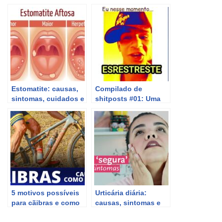
Estomatite: causas,
Compilado de
sintomas, cuidados e
shitposts #01: Uma
tratamentos eficazes
nova jornada cheia
de cãibras.
5 motivos possíveis
Urticária diária:
para cãibras e como
causas, sintomas e
evitar
tratamentos eficazes