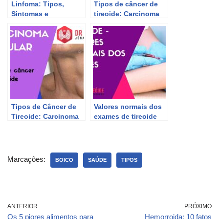
Linfoma: Tipos,
Tipos de câncer de
Sintomas e
tireoide: Carcinoma
Tratamento com Dr.
papilífero | Dr.
Jônatas Catunda
Jônatas Catunda
Tipos de Câncer de
Valores normais dos
Tireoide: Carcinoma
exames de tireoide
Medular – Dr Jônatas
pelo Dr. Jônatas
Catunda
Catunda
Marcações:
BOICO
SAÚDE
TIPOS
ANTERIOR
PRÓXIMO
Os 5 piores alimentos para
Hemorroida: 10 fatos