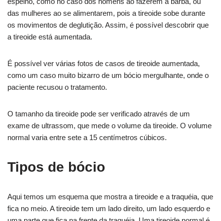
espelho, como no caso dos homens ao fazerem a barba, ou
das mulheres ao se alimentarem, pois a tireoide sobe durante
os movimentos de deglutição. Assim, é possível descobrir que
a tireoide está aumentada.
É possível ver várias fotos de casos de tireoide aumentada,
como um caso muito bizarro de um bócio mergulhante, onde o
paciente recusou o tratamento.
O tamanho da tireoide pode ser verificado através de um
exame de ultrassom, que mede o volume da tireoide. O volume
normal varia entre sete a 15 centímetros cúbicos.
Tipos de bócio
Aqui temos um esquema que mostra a tireoide e a traquéia, que
fica no meio. A tireoide tem um lado direito, um lado esquerdo e
uma parte que fica na frente da traquéia. Uma tireoide normal é