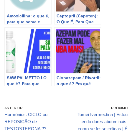
Amoxicilina: o que é,
Captopril (Capoten):
para que serve e
O Que É, Para Que
quais os efeitos
Serve e os Efeitos
colaterais
Colaterais
SAW PALMETTO I O
Clonazepam / Rivotril:
que é? Para que
o que é? Pra quê
serve? Como tomar?
serve? E quais os
Efeitos colaterais e
principais efeitos
mais
colaterais?
ANTERIOR
PRÓXIMO
Hormônios: CICLO ou
Tomei Ivermectina | Estou
REPOSIÇÃO de
tendo dores abdominais,
TESTOSTERONA ??
como se fosse cólicas | É