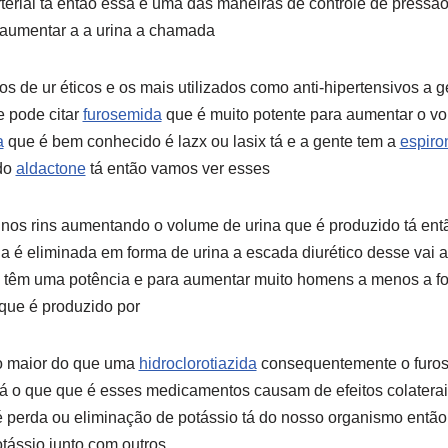
terial tá então essa é uma das maneiras de controle de press
 aumentar a a urina a chamada
 de ur éticos e os mais utilizados como anti-hipertensivos a g
 pode citar
furosemida
que é muito potente para aumentar o v
a
que é bem conhecido é lazx ou lasix tá e a gente tem a
espiro
do
aldactone
tá então vamos ver esses
 nos rins aumentando o volume de urina que é produzido tá en
la é eliminada em forma de urina a escada diurético desse vai 
têm uma potência e para aumentar muito homens a menos a fo
 que é produzido por
o maior do que uma
hidroclorotiazida
consequentemente o furos
 tá o que que é esses medicamentos causam de efeitos colaterais
perda ou eliminação de potássio tá do nosso organismo então 
tássio junto com outros