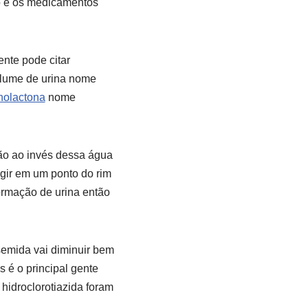
ão e os medicamentos
ente pode citar
olume de urina nome
nolactona
nome
tão ao invés dessa água
agir em um ponto do rim
rmação de urina então
emida vai diminuir bem
 é o principal gente
hidroclorotiazida foram