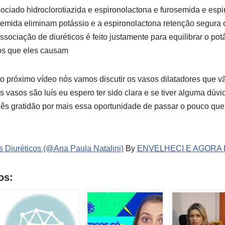
ociado hidroclorotiazida e espironolactona e furosemida e esp
osemida eliminam potássio e a espironolactona retenção segura 
sociação de diuréticos é feito justamente para equilibrar o po
tos que eles causam
próximo vídeo nós vamos discutir os vasos dilatadores que vã
 vasos são luís eu espero ter sido clara e se tiver alguma dúv
ês gratidão por mais essa oportunidade de passar o pouco que 
 Diuréticos (@Ana Paula Natalini)
By
ENVELHECI E AGORA I
os: