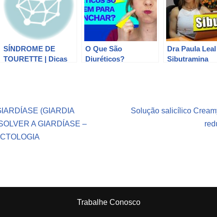
SÍNDROME DE
O Que São
Dra Paula Leal
TOURETTE | Dicas
Diuréticos?
Sibutramina
de Saúde: Dra Ana
Benefícios,
Paula Werberich
Contraindicações e
Lange
Tipos de Diuréticos!
IARDÍASE (GIARDIA
Solução salicílico Creamy
SOLVER A GIARDÍASE –
red
ECTOLOGIA
Trabalhe Conosco