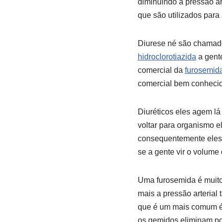
diminuindo a pressão ar
que são utilizados para
Diurese né são chamados
hidroclorotiazida
a gente
comercial da
furosemid
comercial bem conheci
Diuréticos eles agem lá
voltar para organismo e
consequentemente eles 
se a gente vir o volume
Uma furosemida é muit
mais a pressão arterial
que é um mais comum é 
os gemidos eliminam po