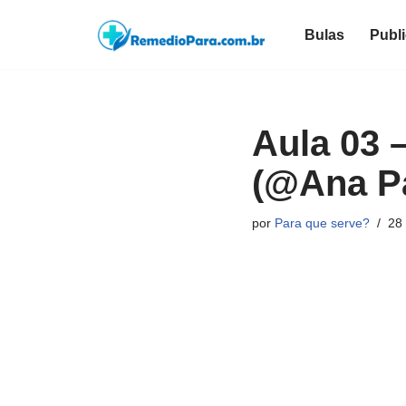
Bulas
Publ
Pular
para
o
conteúdo
Aula 03 
(@Ana Pa
por
Para que serve?
28