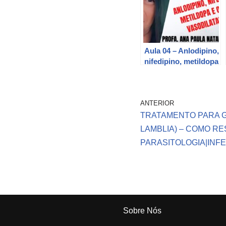
Aula 04 – Anlodipino,
nifedipino, metildopa
e outros
vasodilatadores
(@Ana Paula
ANTERIOR
Natalini)
TRATAMENTO PARA G
LAMBLIA) – COMO RE
PARASITOLOGIA|INF
Sobre Nós