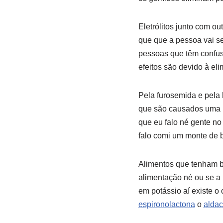
Eletrólitos junto com o
que que a pessoa vai se
pessoas que têm confusã
efeitos são devido à el
Pela furosemida e pela h
que são causados uma p
que eu falo né gente n
falo comi um monte de 
Alimentos que tenham ba
alimentação né ou se a 
em potássio aí existe o
espironolactona
o
aldac