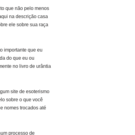
anto que não pelo menos
aqui na descrição casa
obre ele sobre sua raça
to importante que eu
ada do que eu ou
ente no livro de urântia
lgum site de esoterismo
elo sobre o que você
s e nomes trocados até
nhum processo de