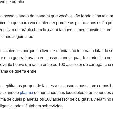
vro de urântia
o nosso planeta da maneira que vocês estão lendo aí na tela 
comenta que para você entender porque os pleiadianos estão 
er o livro de urântia bem fica aqui também o meu convite a carol
m e não seguir aí as
s esotéricos porque no livro de urântia não tem nada falando s
bre uma guerra travada em nosso planeta quando o princípio nect
 o evento houve um racha entre os 100 assessor de carregar chá 
rama de guerra entre
os reptilianos porque de fato esses sensores possuíam corpos
da usando o
plasma
de humanos mas todos eles eram oriundos d
forma de quais planetas os 100 assessor de caligastia vieram 
igastia todos já tinham sobrevivido