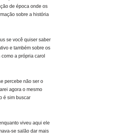
lação de época onde os
rmação sobre a história
sus se você quiser saber
ativo e também sobre os
m como a própria carol
se percebe não ser o
farei agora o mesmo
o é sim buscar
enquanto viveu aqui ele
amava-se salão dar mais