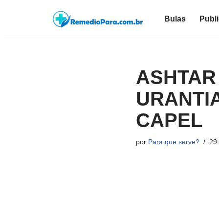
Bulas
Publ
Pular
para
o
conteúdo
ASHTAR 
URANTIA
CAPEL
por
Para que serve?
29