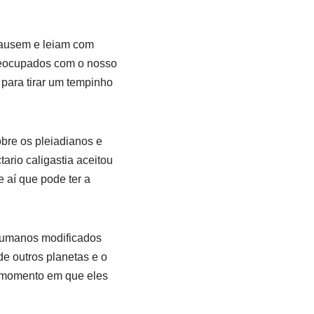
pausem e leiam com
preocupados com o nosso
 para tirar um tempinho
obre os pleiadianos e
ario caligastia aceitou
e aí que pode ter a
 humanos modificados
e outros planetas e o
no momento em que eles