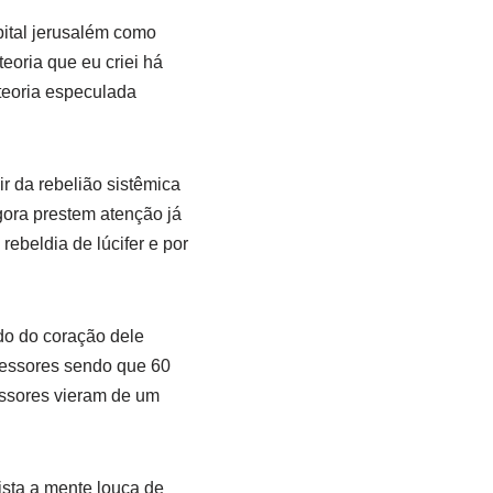
ital jerusalém como
eoria que eu criei há
teoria especulada
r da rebelião sistêmica
agora prestem atenção já
ebeldia de lúcifer e por
do do coração dele
sessores sendo que 60
sessores vieram de um
ista a mente louca de