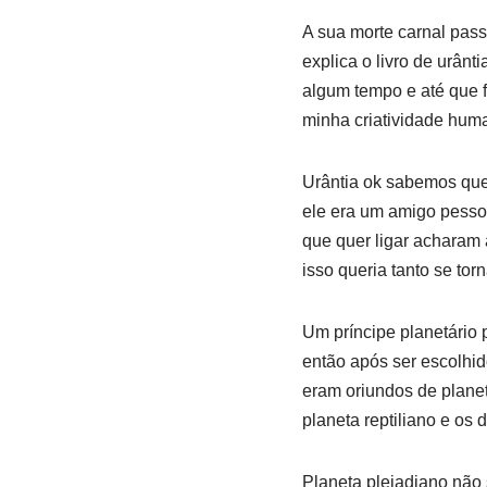
A sua morte carnal pas
explica o livro de urânt
algum tempo e até que f
minha criatividade huma
Urântia ok sabemos que 
ele era um amigo pessoa
que quer ligar acharam 
isso queria tanto se torn
Um príncipe planetário
então após ser escolhid
eram oriundos de planet
planeta reptiliano e os
Planeta pleiadiano não 