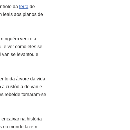
ontrole da
terra
de
am leais aos planos de
mo ninguém vence a
i e ver como eles se
 van se levantou e
ento da árvore da vida
 a custódia de van e
es rebelde tornaram-se
encaixar na história
tas no mundo fazem