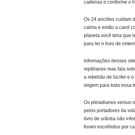
cadeiras e conforme o li
Os 24 anciões cuidam d
calma e então a carol 
planeta você teria que l
para ler o livro de onte
Informações desses site
reptilianos mas fala so
a rebelião de lúcifer e
origem para toda essa t
Os pleiadianos versus 
pelos portadores da vi
livro de urântia não in
foram escolhidos por cal