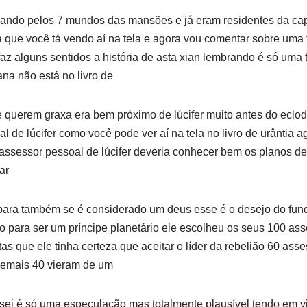
sando pelos 7 mundos das mansões e já eram residentes da cap
ia que você tá vendo aí na tela e agora vou comentar sobre uma t
az alguns sentidos a história de asta xian lembrando é só uma 
na não está no livro de
querem graxa era bem próximo de lúcifer muito antes do eclodi
l de lúcifer como você pode ver aí na tela no livro de urântia 
assessor pessoal de lúcifer deveria conhecer bem os planos de r
ar
 para também se é considerado um deus esse é o desejo do fun
o para ser um príncipe planetário ele escolheu os seus 100 as
as que ele tinha certeza que aceitar o líder da rebelião 60 as
 demais 40 vieram de um
sei é só uma especulação mas totalmente plausível tendo em v