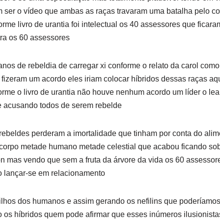
em ser o vídeo que ambas as raças travaram uma batalha pelo c
orme livro de urantia foi intelectual os 40 assessores que ficar
ra os 60 assessores
lanos de rebeldia de carregar xi conforme o relato da carol co
fizeram um acordo eles iriam colocar híbridos dessas raças aqu
me o livro de urantia não houve nenhum acordo um líder o leal
 acusando todos de serem rebelde
rebeldes perderam a imortalidade que tinham por conta do alim
corpo metade humano metade celestial que acabou ficando sob
n mas vendo que sem a fruta da árvore da vida os 60 assessor
o lançar-se em relacionamento
filhos dos humanos e assim gerando os nefilins que poderíamos 
o os híbridos quem pode afirmar que esses inúmeros ilusionis