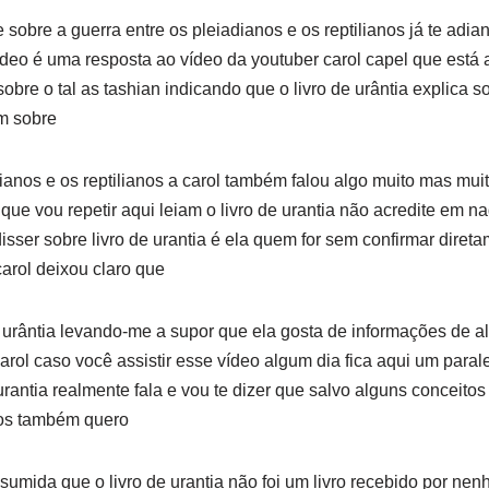
 sobre a guerra entre os pleiadianos e os reptilianos já te adi
deo é uma resposta ao vídeo da youtuber carol capel que está 
obre o tal as tashian indicando que o livro de urântia explica s
m sobre
dianos e os reptilianos a carol também falou algo muito mas mui
ue vou repetir aqui leiam o livro de urantia não acredite em n
sser sobre livro de urantia é ela quem for sem confirmar diretam
carol deixou claro que
e urântia levando-me a supor que ela gosta de informações de a
arol caso você assistir esse vídeo algum dia fica aqui um paral
 urantia realmente fala e vou te dizer que salvo alguns conceito
dos também quero
esumida que o livro de urantia não foi um livro recebido por ne