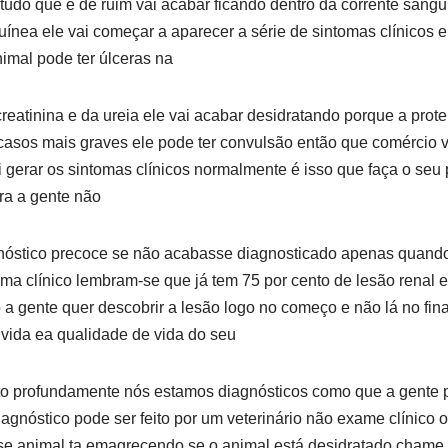
 tudo que é de ruim vai acabar ficando dentro da corrente sangu
uínea ele vai começar a aparecer a série de sintomas clínicos 
imal pode ter úlceras na
eatinina e da ureia ele vai acabar desidratando porque a prot
sos mais graves ele pode ter convulsão então que comércio va
 gerar os sintomas clínicos normalmente é isso que faça o seu p
ora a gente não
óstico precoce se não acabasse diagnosticado apenas quando
ma clínico lembram-se que já tem 75 por cento de lesão renal 
 gente quer descobrir a lesão logo no começo e não lá no fina
vida ea qualidade de vida do seu
ito profundamente nós estamos diagnósticos como que a gente p
iagnóstico pode ser feito por um veterinário não exame clínico on
 se animal ta emagrecendo se o animal está desidratado chame