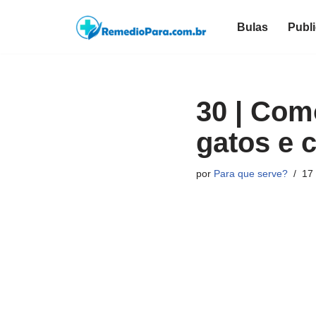
Bulas
Publ
Pular
para
o
conteúdo
30 | Com
gatos e
por
Para que serve?
17 