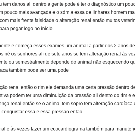
 tem danos ali dentro a gente pode é ter o diagnóstico um pou
um pouco mais avançada e o sdm a essa de linhares homem mai
com mais frente falsidade o alteração renal então muitos veteri
ara pegar logo no início
ente e começa esses exames um animal a partir dos 2 anos de
s né os senhores ali de sete anos se tem alteração renal às ve
ente ou semestralmente depende do animal não esquecendo qu
díaca também pode ser uma pode
ção renal então o rim ele demanda uma certa pressão dentro de
iva podem ter uma diminuição da pressão ali dentro do rim e e
a renal então se o animal tem sopro tem alteração cardíaca é
conquistar essa e essa pressão então
mal e às vezes fazer um ecocardiograma também para manuten