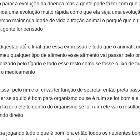
parar a evolução da doença mas a gente pode fazer com que a
ida uma evolução muito rápida como que ela seja uma evolução
empo maior qualidade de vida à tração animal o porquê que o ri
a gente for pensado
gestão até o final que essa expressão e tudo que o animal come
omeu qualquer tipo de alimento esse alimento vai passar pelo pr
olizado pelo fígado e todo esse resto como se fosse o lixo de 
a o medicamento
assar pelo rim e o rei vai ter função de secretar então preta pa
er se aquilo é bom para organismo ou se é ruim se for bom ele v
 fazer o efeito dentro do organismo se for ruim ele vai o resul
ndo direito
ba jogando tudo o que é bom fora então todos os nutrientes bo