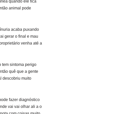
ínea quando ele fica
então animal pode
eínuria acaba puxando
i gerar o final e mau
roprietário venha até a
 tem sintoma perigo
então quê que a gente
l descobriu muito
ode fazer diagnóstico
de vai vai olhar ali a o
 nota com coisas muito