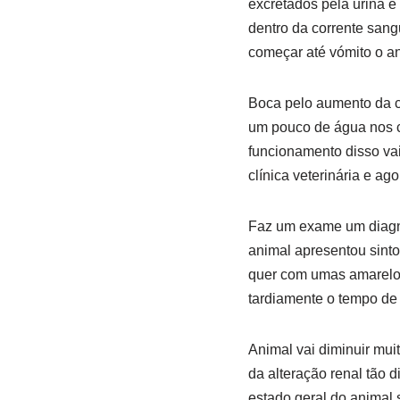
excretados pela urina e
dentro da corrente sang
começar até vómito o an
Boca pelo aumento da cr
um pouco de água nos ca
funcionamento disso vai
clínica veterinária e ag
Faz um exame um diagn
animal apresentou sinto
quer com umas amarelo a
tardiamente o tempo de 
Animal vai diminuir mu
da alteração renal tão d
estado geral do animal