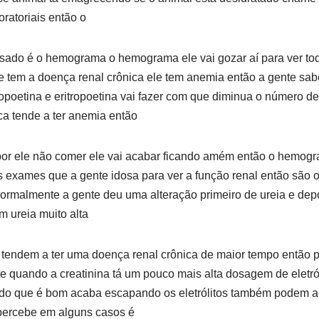
ratoriais então o
sado é o hemograma o hemograma ele vai gozar aí para ver tod
 tem a doença renal crônica ele tem anemia então a gente sab
tropoetina e eritropoetina vai fazer com que diminua o número 
a tende a ter anemia então
r ele não comer ele vai acabar ficando amém então o hemogra
os exames que a gente idosa para ver a função renal então são
normalmente a gente deu uma alteração primeiro de ureia e depo
m ureia muito alta
 tendem a ter uma doença renal crônica de maior tempo então 
e quando a creatinina tá um pouco mais alta dosagem de eletró
udo que é bom acaba escapando os eletrólitos também podem a
percebe em alguns casos é