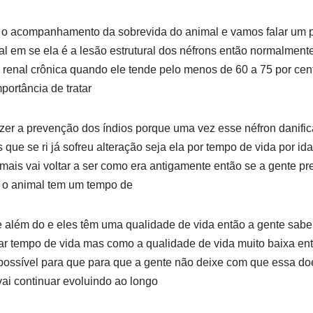
m o acompanhamento da sobrevida do animal e vamos falar um 
l em se ela é a lesão estrutural dos néfrons então normalmente 
renal crônica quando ele tende pelo menos de 60 a 75 por cent
portância de tratar
azer a prevenção dos índios porque uma vez esse néfron danifi
s que se ri já sofreu alteração seja ela por tempo de vida por i
is vai voltar a ser como era antigamente então se a gente pre
e o animal tem um tempo de
e além do e eles têm uma qualidade de vida então a gente sa
r tempo de vida mas como a qualidade de vida muito baixa entã
 possível para que para que a gente não deixe com que essa do
vai continuar evoluindo ao longo