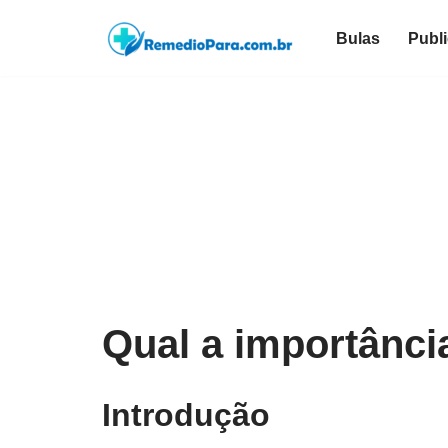
Bulas
Publ
Pular
para
o
conteúdo
Qual a importância
Introdução