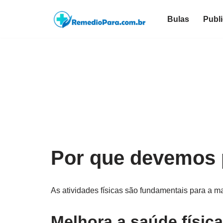
Bulas
Publ
Pular
para
o
conteúdo
Por que devemos p
As atividades físicas são fundamentais para a 
Melhora a saúde física