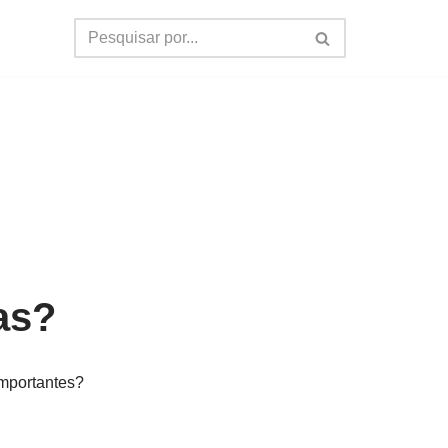
as?
importantes?