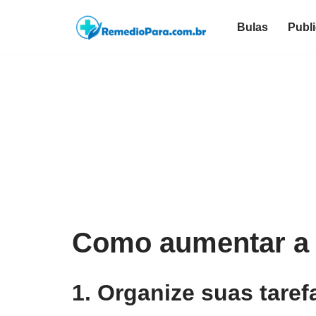
Bulas
Publ
Pular
para
o
conteúdo
Como aumentar a 
1. Organize suas taref