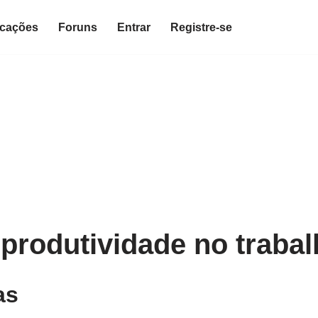
icações
Foruns
Entrar
Registre-se
produtividade no traba
as