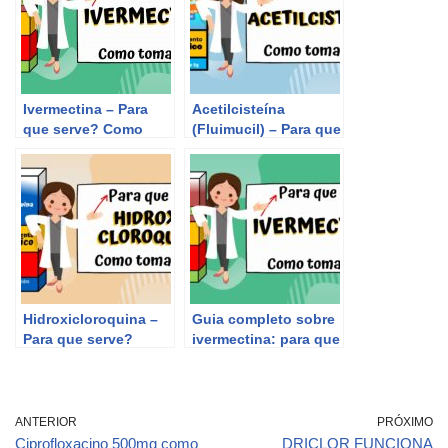
Ivermectina – Para
Acetilcisteína
que serve? Como
(Fluimucil) – Para que
tomar? | BULA
serve? Como tomar? |
ILUSTRADA
BULA ILUSTRADA
Hidroxicloroquina –
Guia completo sobre
Para que serve?
ivermectina: para que
Como tomar? | BULA
serve, como tomar e
ILUSTRADA
bula ilustrada.
ANTERIOR
PRÓXIMO
Ciprofloxacino 500mg como
DRICLOR FUNCIONA