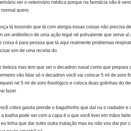
erinário ver o veterinário médica porque na farmácia não é vend
n normal quero
ança tá tossindo que tá com alergia essas coisas não precisa d
em um antibiótico de uma ação legal né polivalente que serve aí
coisa é para pessoa que tá aqui realmente problemas respirató
cisar sim de uma receita do
io beleza mas tem que ser o decadron nasal como que prepara 
imeiro vão falar só o decadron você vai colocar 5 ml de soro fi
preparei né 5 ml de soro fisiológico e coloca duas gotinhas do 
ai fazer
você cobra gaiola prende o bagulhinho que daí na o nadador e 
a toalha pode ser com a capa é o que você tiver em mãos bele
eu tinha que dar outro outra inalação mas eu não vou dar por 