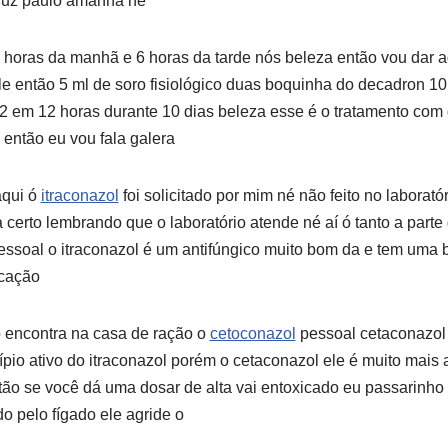
 luz paulo amanhã né
horas da manhã e 6 horas da tarde nós beleza então vou dar 
le então 5 ml de soro fisiológico duas boquinha do decadron 10
12 em 12 horas durante 10 dias beleza esse é o tratamento co
 então eu vou fala galera
aqui ó
itraconazol
foi solicitado por mim né não feito no laborat
certo lembrando que o laboratório atende né aí ó tanto a parte 
soal o itraconazol é um antifúngico muito bom da e tem uma b
icação
 encontra na casa de ração o
cetoconazol
pessoal cetaconazol
io ativo do itraconazol porém o cetaconazol ele é muito mais 
ntão se você dá uma dosar de alta vai entoxicado eu passarinho
 pelo fígado ele agride o