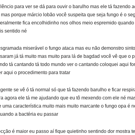
ilêncio para ver se dá para ouvir o barulho mas ele tá fazendo 
 mas porque márcio lobão você suspeita que seja fungo é o se
geralmente fica encolhidinho nos olhos meio espremido quando
ais sentido né
esgramada miserável o fungo ataca mas eu não demonstro sin
saram já tá muito mas muito para lá de bagdad você vê que o p
ndo tá cantando tá todo mundo ver o cantando coloquei aqui fo
r aqui o procedimento para tratar
gente se vê ó tá normal só que tá fazendo barulho e ficar respi
ra agora ele tá me ajudando que eu tô mexendo com ele né mas
e uma característica muito mais muito marcante o fungo opa é 
ando a bactéria eu passar
cção é maior eu passo aí fique quietinho sentindo dor mostra te