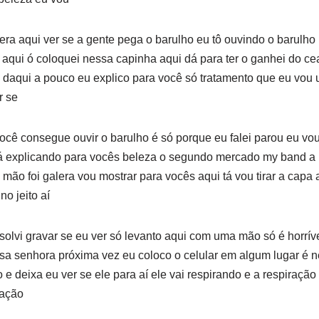
era aqui ver se a gente pega o barulho eu tô ouvindo o barulho 
 aqui ó coloquei nessa capinha aqui dá para ter o ganhei do c
 daqui a pouco eu explico para você só tratamento que eu vou us
r se
ocê consegue ouvir o barulho é só porque eu falei parou eu vou
 e tá explicando para vocês beleza o segundo mercado my band a
mão foi galera vou mostrar para vocês aqui tá vou tirar a capa
no jeito aí
solvi gravar se eu ver só levanto aqui com uma mão só é horrív
sa senhora próxima vez eu coloco o celular em algum lugar é né 
 e deixa eu ver se ele para aí ele vai respirando e a respiração f
ração