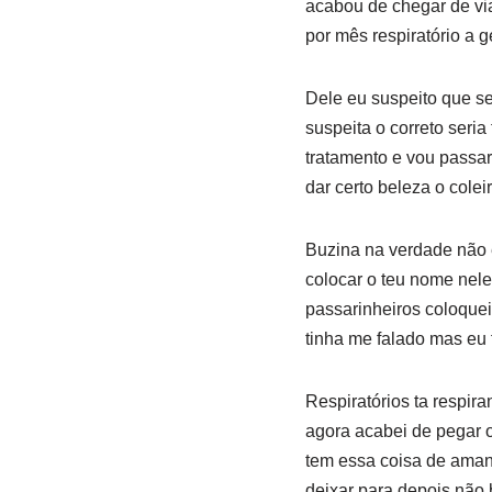
acabou de chegar de via
por mês respiratório a g
Dele eu suspeito que se
suspeita o correto seri
tratamento e vou passar
dar certo beleza o colei
Buzina na verdade não 
colocar o teu nome nel
passarinheiros coloque
tinha me falado mas eu 
Respiratórios ta respir
agora acabei de pegar o
tem essa coisa de amanhã
deixar para depois não