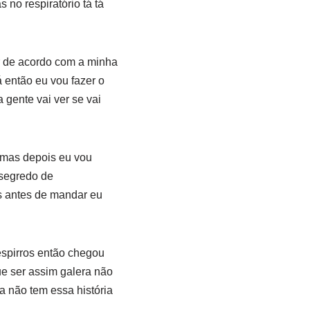
no respiratório tá tá
ar de acordo com a minha
 então eu vou fazer o
 gente vai ver se vai
 mas depois eu vou
 segredo de
s antes de mandar eu
espirros então chegou
ue ser assim galera não
a não tem essa história