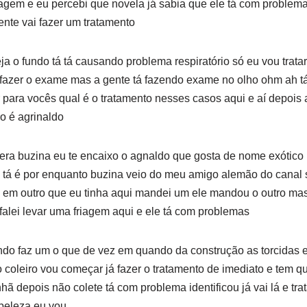
gem e eu percebi que novela já sabia que ele tá com problemas 
ente vai fazer um tratamento
ja o fundo tá tá causando problema respiratório só eu vou trat
a fazer o exame mas a gente tá fazendo exame no olho ohm ah tá
 para vocês qual é o tratamento nesses casos aqui e aí depois a
ro é agrinaldo
era buzina eu te encaixo o agnaldo que gosta de nome exótico
e tá é por enquanto buzina veio do meu amigo alemão do canal
i em outro que eu tinha aqui mandei um ele mandou o outro ma
falei levar uma friagem aqui e ele tá com problemas
ando faz um o que de vez em quando da construção as torcidas 
 coleiro vou começar já fazer o tratamento de imediato e tem q
 depois não colete tá com problema identificou já vai lá e trat
 beleza eu vou