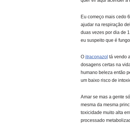
quer vir aqui acender a
Eu começo mais cedo 6 
ajudar na respiração de
duas vezes por dia de 
eu suspeito que é fungo
O
itraconazol
tá vendo 
dosagens certas na vida 
humano beleza então pes
um baixo risco de intox
Amar se mas a gente só
mesma da mesma princíp
toxicidade muito alta e
processado metabolizado