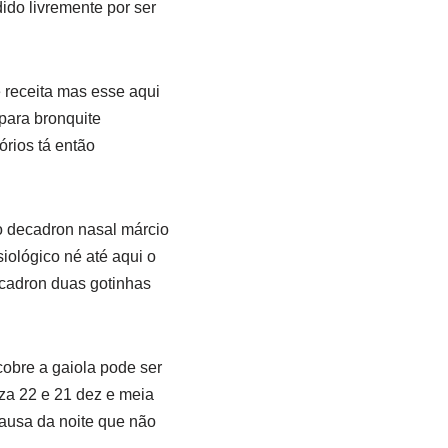
ido livremente por ser
e receita mas esse aqui
 para bronquite
rios tá então
o decadron nasal márcio
siológico né até aqui o
decadron duas gotinhas
cobre a gaiola pode ser
za 22 e 21 dez e meia
causa da noite que não