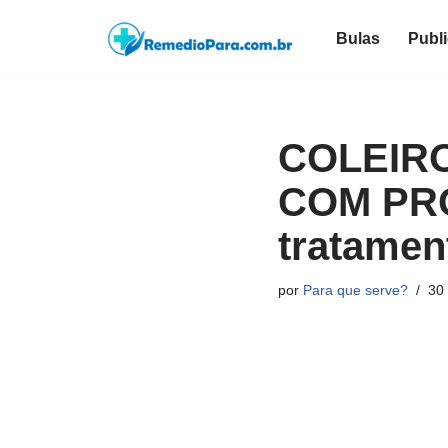
Bulas
Publ
Pular
para
o
conteúdo
COLEIR
COM PR
tratamen
por
Para que serve?
30