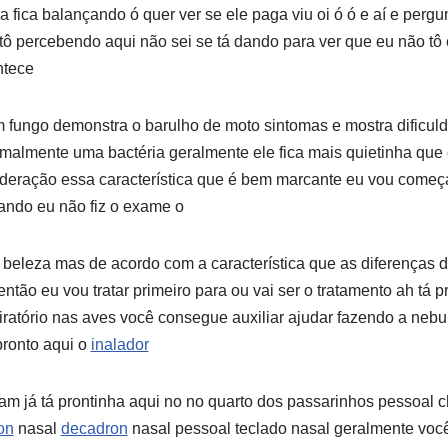
da fica balançando ó quer ver se ele paga viu oi ó ó e aí e perg
tô percebendo aqui não sei se tá dando para ver que eu não tô
ntece
 fungo demonstra o barulho de moto sintomas e mostra dificul
malmente uma bactéria geralmente ele fica mais quietinha que
deração essa característica que é bem marcante eu vou começar
ando eu não fiz o exame o
 beleza mas de acordo com a característica que as diferenças 
ntão eu vou tratar primeiro para ou vai ser o tratamento ah tá p
ratório nas aves você consegue auxiliar ajudar fazendo a nebu
pronto aqui o
inalador
am já tá prontinha aqui no no quarto dos passarinhos pessoal ch
on
nasal
decadron
nasal pessoal teclado nasal geralmente você