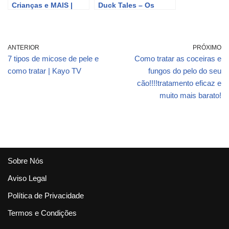
Crianças e MAIS |
Duck Tales – Os
Português para
Caçadores de
Crianças | Steve and
aventura
Maggie Brasil
ANTERIOR
PRÓXIMO
7 tipos de micose de pele e
Como tratar as coceiras e
como tratar | Kayo TV
fungos do pelo do seu
cão!!!!tratamento eficaz e
muito mais barato!
Sobre Nós
Aviso Legal
Política de Privacidade
Termos e Condições