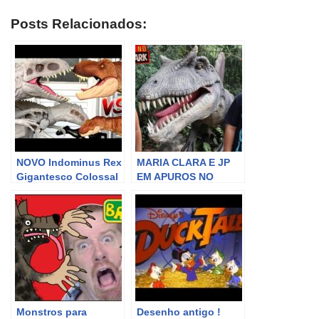
Posts Relacionados:
NOVO Indominus Rex
MARIA CLARA E JP
Gigantesco Colossal
EM APUROS NO
– Dinossauros
PARQUE DOS
Jurassic World 2,
DINOSSAUROS!
Tiranossauro Rex e
Mosassauro
Monstros para
Desenho antigo !