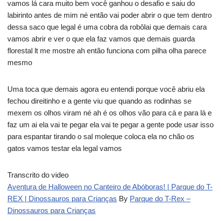
vamos lá cara muito bem você ganhou o desafio e saiu do
labirinto antes de mim né então vai poder abrir o que tem dentro
dessa saco que legal é uma cobra da robôlai que demais cara
vamos abrir e ver o que ela faz vamos que demais guarda
florestal lt me mostre ah então funciona com pilha olha parece
mesmo
Uma toca que demais agora eu entendi porque você abriu ela
fechou direitinho e a gente viu que quando as rodinhas se
mexem os olhos viram né ah é os olhos vão para cá e para lá e
faz um ai ela vai te pegar ela vai te pegar a gente pode usar isso
para espantar tirando o sal moleque coloca ela no chão os
gatos vamos testar ela legal vamos
Transcrito do video
Aventura de Halloween no Canteiro de Abóboras! | Parque do T-
REX | Dinossauros para Crianças
By
Parque do T-Rex –
Dinossauros para Crianças